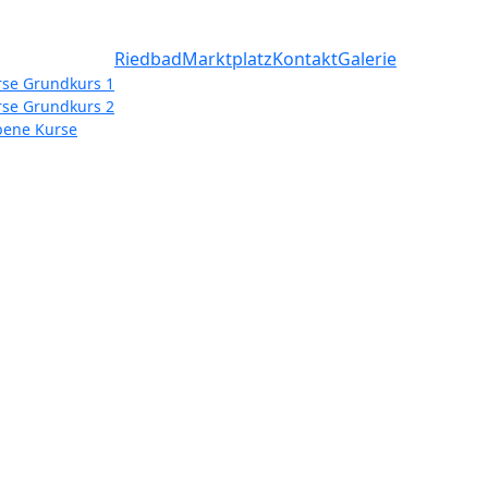
Riedbad
Marktplatz
Kontakt
Galerie
rse Grundkurs 1
rse Grundkurs 2
bene Kurse