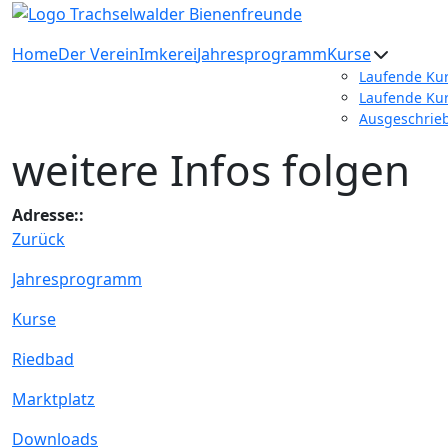
Home
Der Verein
Imkerei
Jahresprogramm
Kurse
Laufende Ku
Laufende Ku
Ausgeschrie
weitere Infos folgen
Adresse::
Zurück
Jahresprogramm
Kurse
Riedbad
Marktplatz
Downloads